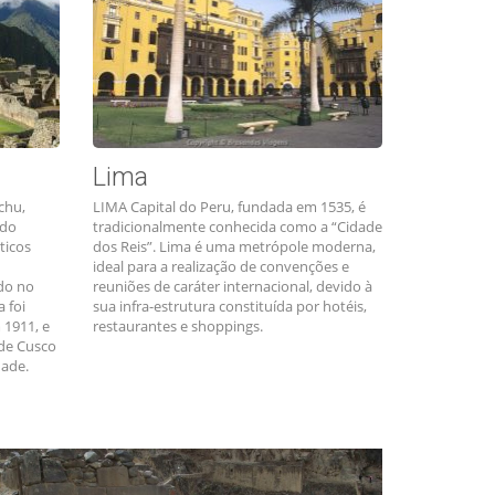
Lima
chu,
LIMA Capital do Peru, fundada em 1535, é
 do
tradicionalmente conhecida como a “Cidade
ticos
dos Reis”. Lima é uma metrópole moderna,
ideal para a realização de convenções e
ado no
reuniões de caráter internacional, devido à
 foi
sua infra-estrutura constituída por hotéis,
1911, e
restaurantes e shoppings.
 de Cusco
dade.