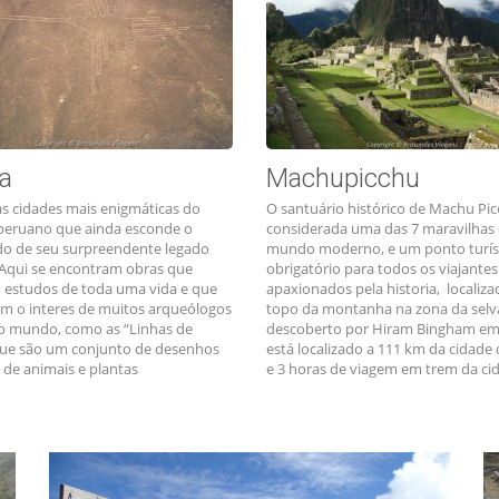
a
Machupicchu
s cidades mais enigmáticas do
O santuário histórico de Machu Pic
peruano que ainda esconde o
considerada uma das 7 maravilhas
ado de seu surpreendente legado
mundo moderno, e um ponto turís
. Aqui se encontram obras que
obrigatório para todos os viajantes
estudos de toda uma vida e que
apaxionados pela historia, localiz
m o interes de muitos arqueólogos
topo da montanha na zona da selva
o mundo, como as “Linhas de
descoberto por Hiram Bingham em 
ue são um conjunto de desenhos
está localizado a 111 km da cidade
de animais e plantas
e 3 horas de viagem em trem da ci