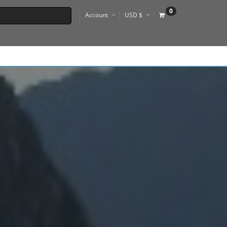
0
Account
USD $
€
R$