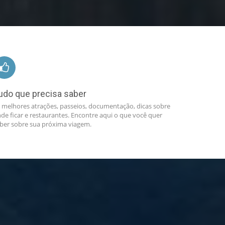
udo que precisa saber
 melhores atrações, passeios, documentação, dicas sobre
de ficar e restaurantes. Encontre aqui o que você quer
ber sobre sua próxima viagem.