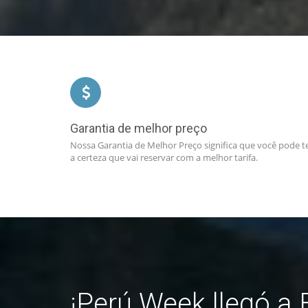
Garantia de melhor preço
Nossa Garantia de Melhor Preço significa que você pode t
a certeza que vai reservar com a melhor tarifa.
¡Perú Week llegó a B