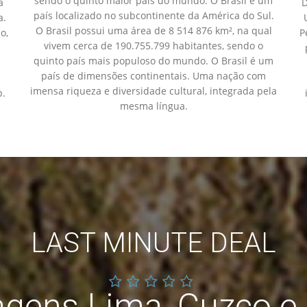
sendo o quinto maior país do mundo. O Brasil é um
D
a
país localizado no subcontinente da América do Sul.
a.
O Brasil possui uma área de 8 514 876 km², na qual
P
o,
vivem cerca de 190.755.799 habitantes, sendo o
quinto país mais populoso do mundo. O Brasil é um
país de dimensões continentais. Uma nação com
imensa riqueza e diversidade cultural, integrada pela
p.
mesma língua.
LAST MINUTE DEAL
agens Lima, Cuzco 