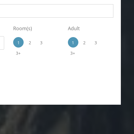
Room(s)
Adult
1
2
3
1
2
3
3+
3+