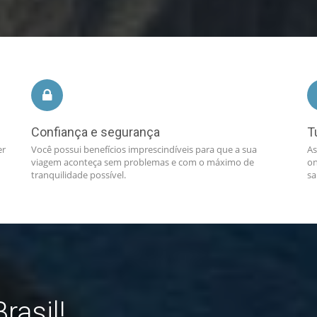
Confiança e segurança
T
er
Você possui benefícios imprescindíveis para que a sua
As
viagem aconteça sem problemas e com o máximo de
on
tranquilidade possível.
sa
rasil!