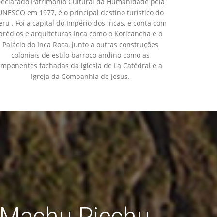
eclarado Patrimônio Cultural da Humanidade pela
UNESCO em 1977, é o principal destino turístico do
eru . Foi a capital do Império dos Incas, e conta com
prédios e arquiteturas Inca como o Koricancha e o
Palácio do Inca Roca, junto a outras construções
coloniais de estilo barroco andino como as
imponentes fachadas da iglesia de La Catédral e a
Igreja da Companhia de Jesus.
e Machu Picchu