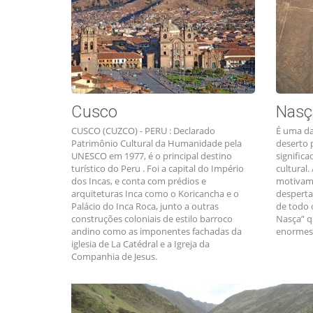
Cusco
Nasç
CUSCO (CUZCO) - PERU : Declarado
É uma da
Patrimônio Cultural da Humanidade pela
deserto 
UNESCO em 1977, é o principal destino
signific
turístico do Peru . Foi a capital do Império
cultural
dos Incas, e conta com prédios e
motivam 
arquiteturas Inca como o Koricancha e o
desperta
Palácio do Inca Roca, junto a outras
de todo 
construções coloniais de estilo barroco
Nasça” q
andino como as imponentes fachadas da
enormes 
iglesia de La Catédral e a Igreja da
Companhia de Jesus.