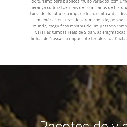
de turismo para públicos muito variados, com um
herança cultural de mais de 10 mil anos de histori
Foi sede do fabuloso império Inca, muito antes diss
milenárias culturas deixaram como legado ao
mundo, magníficas mostras de um passado como
Caral, as tumbas reais de Sipán, as enigmáticas
linhas de Nasca e a imponente fortaleza de Kuéla
Pacotes de vi