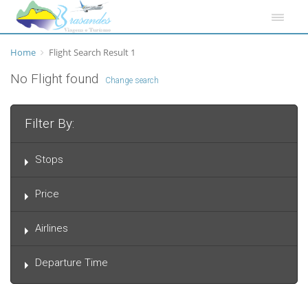
Home
Flight Search Result 1
No Flight found
Change search
Filter By:
Stops
Price
Airlines
Departure Time