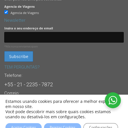
Agencia de Viagens
Agencia de Viagens
Newsletter
Insira o seu endereço de email
*Nós nunca enviamos spam
TEM PERGUNTAS?
Telefone:
+55 - 21 - 2235 - 7872
Correio:
Estamos usando cookies para oferecer a melhor experiência
info@brasandes.com
em nosso site.
24/7 Suporte Dedicado ao Cliente
Você pode descobrir mais sobre quais cookies estamos
usando ou desativá-los em configurações.
© 2022
Sul America Viagens
. All Rights Reserved. Partners of:
BRASANDES
Brasil
Aceitar Cookies
Rejeitar Cookies
Configurações