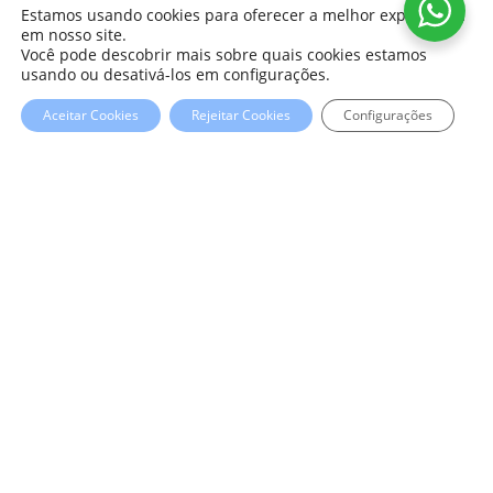
Estamos usando cookies para oferecer a melhor experiência
em nosso site.
Você pode descobrir mais sobre quais cookies estamos
usando ou desativá-los em configurações.
Aceitar Cookies
Rejeitar Cookies
Configurações
CHECK ROOM AVAILABILITY RATES AND BOOK
ONLINE.
CHECK - IN
ROOM
AUG
AUG
09
10
ADULT
CHECK
AVAILABILITY