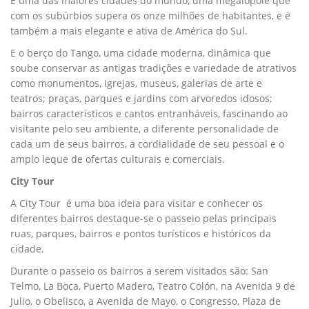
É uma das maiores cidades do mundo, uma megalópole que
com os subúrbios supera os onze milhões de habitantes, e é
também a mais elegante e ativa de América do Sul.
E o berço do Tango, uma cidade moderna, dinâmica que
soube conservar as antigas tradições e variedade de atrativos
como monumentos, igrejas, museus, galerias de arte e
teatros; praças, parques e jardins com arvoredos idosos;
bairros característicos e cantos entranháveis, fascinando ao
visitante pelo seu ambiente, a diferente personalidade de
cada um de seus bairros, a cordialidade de seu pessoal e o
amplo leque de ofertas culturais e comerciais.
City Tour
A City Tour é uma boa ideia para visitar e conhecer os
diferentes bairros destaque-se o passeio pelas principais
ruas, parques, bairros e pontos turísticos e históricos da
cidade.
Durante o passeio os bairros a serem visitados são: San
Telmo, La Boca, Puerto Madero, Teatro Colón, na Avenida 9 de
Julio, o Obelisco, a Avenida de Mayo, o Congresso, Plaza de