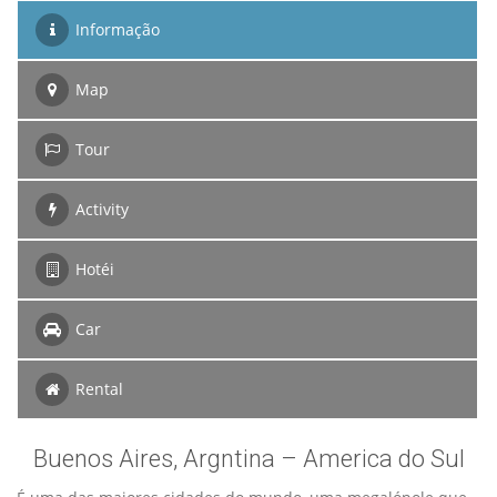
Informação
Map
Tour
Activity
Hotéi
Car
Rental
Buenos Aires, Argntina – America do Sul