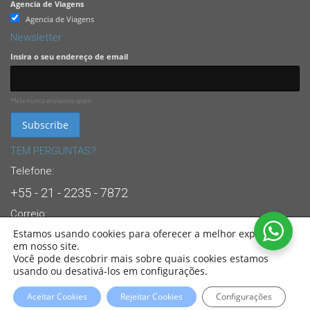
Agencia de Viagens
Agencia de Viagens
Newsletter
Insira o seu endereço de email
*Nós nunca enviamos spam
TEM PERGUNTAS?
Telefone:
+55 - 21 - 2235 - 7872
Correio:
Estamos usando cookies para oferecer a melhor experiência
info@brasandes.com
em nosso site.
24/7 Suporte Dedicado ao Cliente
Você pode descobrir mais sobre quais cookies estamos
usando ou desativá-los em configurações.
© 2022
Sul America Viagens
. All Rights Reserved. Partners of:
BRASANDES
Brasil
Aceitar Cookies
Rejeitar Cookies
Configurações
Tour Operator.