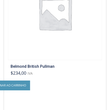
Belmond British Pullman
$234,00
IVA
ONAR AO CARRINHO