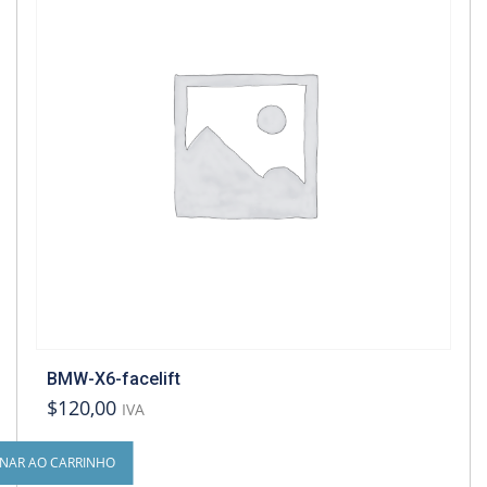
BMW-X6-facelift
$120,00
IVA
ONAR AO CARRINHO