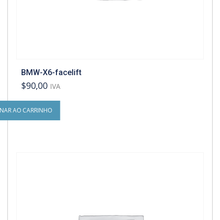
BMW-X6-facelift
$90,00
IVA
ONAR AO CARRINHO