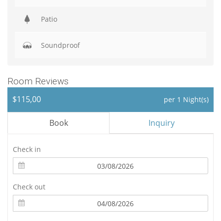
Patio
Soundproof
Room Reviews
$115,00
per 1 Night(s)
Book
Inquiry
Check in
Check out