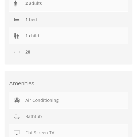
2
adults
1
bed
1
child
20
Amenities
Air Conditioning
Bathtub
Flat Screen TV