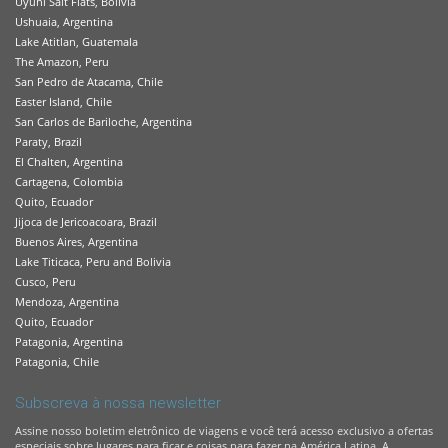
Uyuni Salt Flats, Bolivia
Ushuaia, Argentina
Lake Atitlan, Guatemala
The Amazon, Peru
San Pedro de Atacama, Chile
Easter Island, Chile
San Carlos de Bariloche, Argentina
Paraty, Brazil
El Chalten, Argentina
Cartagena, Colombia
Quito, Ecuador
Jijoca de Jericoacoara, Brazil
Buenos Aires, Argentina
Lake Titicaca, Peru and Bolivia
Cusco, Peru
Mendoza, Argentina
Quito, Ecuador
Patagonia, Argentina
Patagonia, Chile
Subscreva à nossa newsletter
Assine nosso boletim eletrônico de viagens e você terá acesso exclusivo a ofertas
especiais sobre lugares para ficar e coisas para fazer na América Latina. A