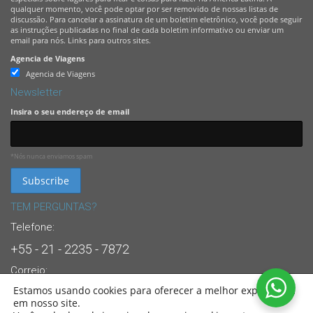
qualquer momento, você pode optar por ser removido de nossas listas de
discussão. Para cancelar a assinatura de um boletim eletrônico, você pode seguir
as instruções publicadas no final de cada boletim informativo ou enviar um
email para nós. Links para outros sites.
Agencia de Viagens
Agencia de Viagens
Newsletter
Insira o seu endereço de email
*Nós nunca enviamos spam
TEM PERGUNTAS?
Telefone:
+55 - 21 - 2235 - 7872
Correio:
Estamos usando cookies para oferecer a melhor experiência
info@brasandes.com
em nosso site.
24/7 Suporte Dedicado ao Cliente