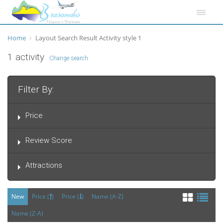
Home
Layout Search Result Activity style 1
1 activity
Change search
Filter By:
Price
Review Score
Attractions
New
Price (
)
Price (
)
Name (A-Z)
Name (Z-A)