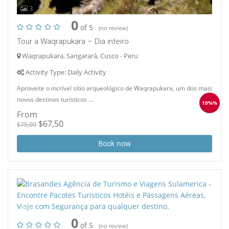
3
0
of 5
(no review)
Tour a Waqrapukara – Dia inteiro
Waqrapukara, Sangarará, Cusco - Peru
Activity Type: Daily Activity
Aproveite o incrível sítio arqueológico de Waqrapukara, um dos mais
novos destinos turísticos ...
10%%
From
$67,50
$75,00
Book now
2
0
of 5
(no review)