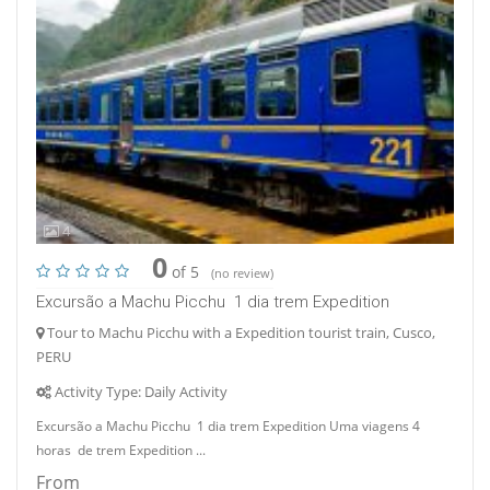
4
0
of 5
(no review)
Excursão a Machu Picchu 1 dia trem Expedition
Tour to Machu Picchu with a Expedition tourist train, Cusco,
PERU
Activity Type: Daily Activity
Excursão a Machu Picchu 1 dia trem Expedition Uma viagens 4
horas de trem Expedition ...
From