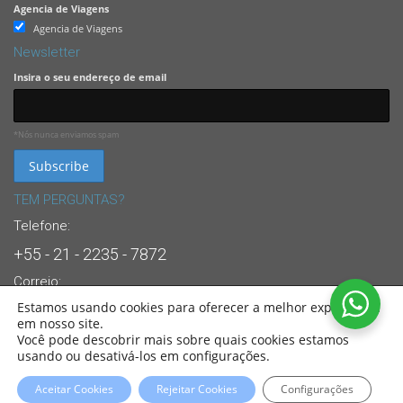
Agencia de Viagens
Agencia de Viagens
Newsletter
Insira o seu endereço de email
*Nós nunca enviamos spam
TEM PERGUNTAS?
Telefone:
+55 - 21 - 2235 - 7872
Correio:
Estamos usando cookies para oferecer a melhor experiência
info@brasandes.com
em nosso site.
24/7 Suporte Dedicado ao Cliente
Você pode descobrir mais sobre quais cookies estamos
usando ou desativá-los em configurações.
© 2022
Sul America Viagens
. All Rights Reserved. Partners of:
BRASANDES
Brasil
Aceitar Cookies
Rejeitar Cookies
Configurações
Tour Operator.