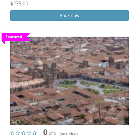
$275,00
Book now
Featured
3
0
of 5
(no review)