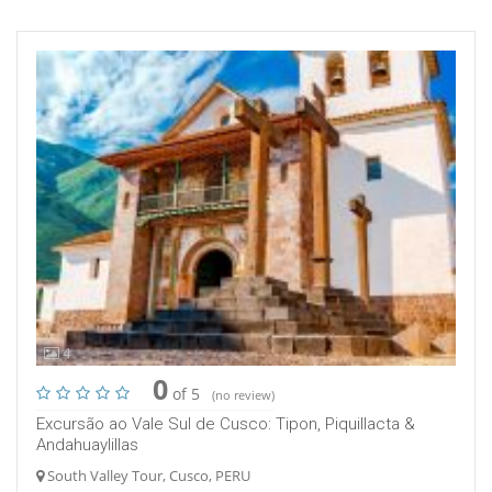
4
0
of 5
(no review)
Excursão ao Vale Sul de Cusco: Tipon, Piquillacta &
Andahuaylillas
South Valley Tour, Cusco, PERU