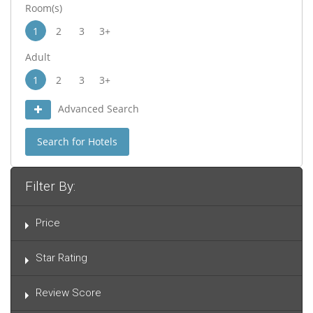
Room(s)
1
2
3
3+
Adult
1
2
3
3+
Advanced Search
Search for Hotels
Filter By:
Price
Star Rating
Review Score