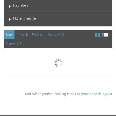
Facilities
Hotel Theme
New
Price (
)
Price (
)
Name (A-Z)
Name (Z-A)
Not what you're looking for?
Try your search again