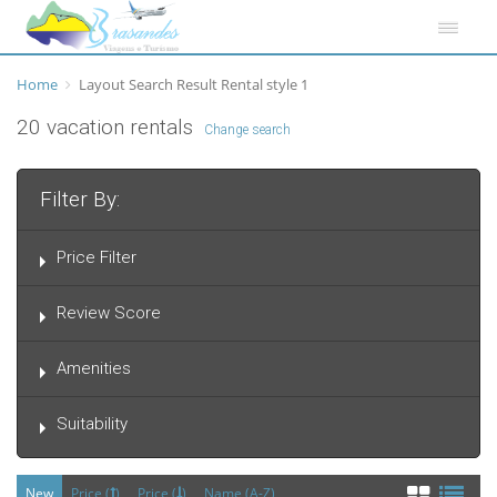
Home
Layout Search Result Rental style 1
20 vacation rentals
Change search
Filter By:
Price Filter
Review Score
Amenities
Suitability
New
Price (
)
Price (
)
Name (A-Z)