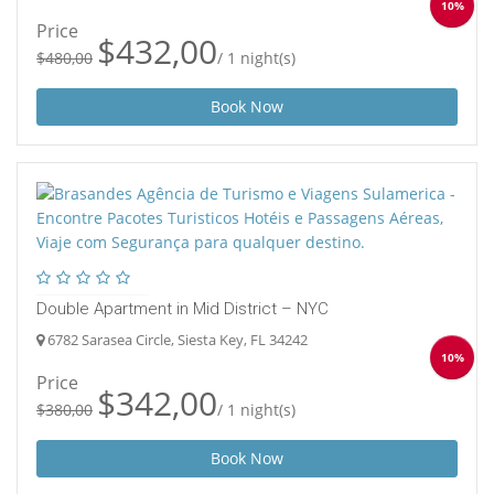
10%
Price
$432,00
$480,00
/ 1 night(s)
Book Now
Double Apartment in Mid District – NYC
6782 Sarasea Circle, Siesta Key, FL 34242
10%
Price
$342,00
$380,00
/ 1 night(s)
Book Now