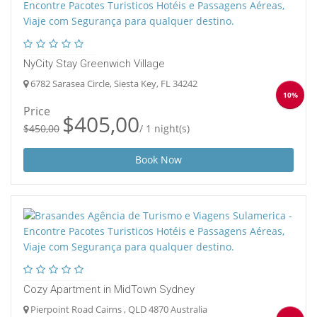
NyCity Stay Greenwich Village
6782 Sarasea Circle, Siesta Key, FL 34242
10%
Price
$405,00
$450,00
/ 1 night(s)
Book Now
Cozy Apartment in MidTown Sydney
Pierpoint Road Cairns , QLD 4870 Australia