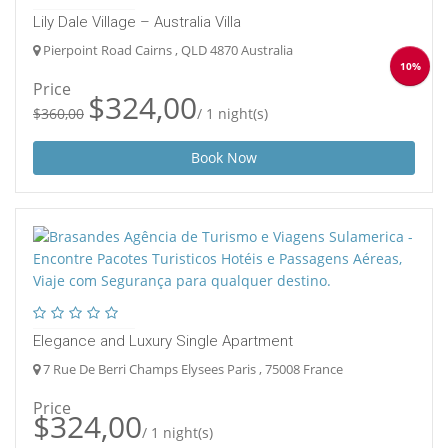
Lily Dale Village – Australia Villa
Pierpoint Road Cairns , QLD 4870 Australia
10%
Price
$324,00
$360,00
/ 1 night(s)
Book Now
Elegance and Luxury Single Apartment
7 Rue De Berri Champs Elysees Paris , 75008 France
Price
$324,00
/ 1 night(s)