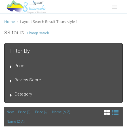
Home
Layout Search Result Tours style 1
33 tours
Change search
Filter By:
Price
Review Score
Category
New
Price (
)
Price (
)
Name (A-Z)
Name (Z-A)