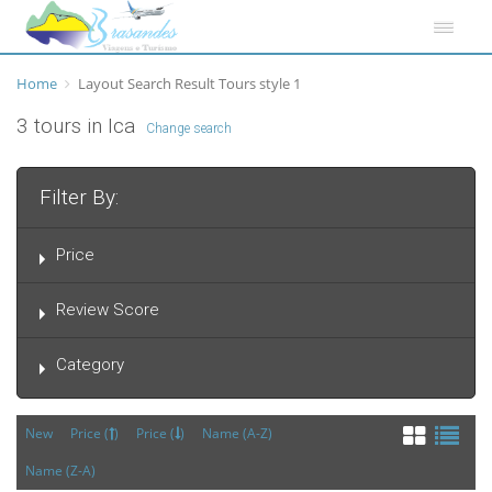
Home
Layout Search Result Tours style 1
3 tours in Ica
Change search
Filter By:
Price
Review Score
Category
New
Price (
)
Price (
)
Name (A-Z)
Name (Z-A)