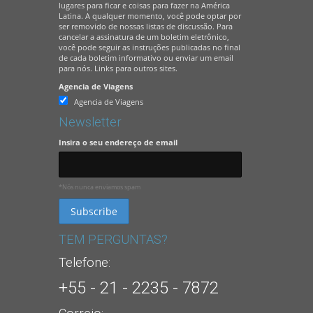
lugares para ficar e coisas para fazer na América
Latina. A qualquer momento, você pode optar por
ser removido de nossas listas de discussão. Para
cancelar a assinatura de um boletim eletrônico,
você pode seguir as instruções publicadas no final
de cada boletim informativo ou enviar um email
para nós. Links para outros sites.
Agencia de Viagens
Agencia de Viagens
Newsletter
Insira o seu endereço de email
*Nós nunca enviamos spam
TEM PERGUNTAS?
Telefone:
+55 - 21 - 2235 - 7872