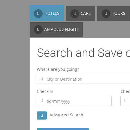
HOTELS
CARS
TOURS
AMADEUS FLIGHT
Search and Save 
Where are you going?
Check In
Chec
Advanced Search