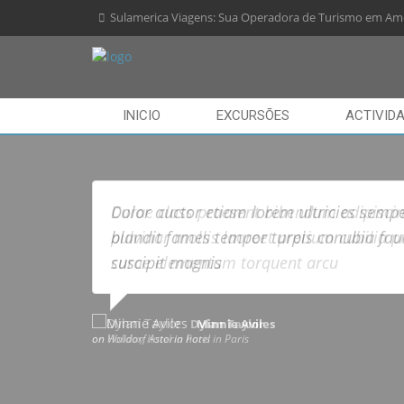
Sulamerica Viagens: Sua Operadora de Turismo em Ame
INICIO
EXCURSÕES
ACTIVID
Curae class praesent bibendum adipisci
pulvinar mollis laoreet pretium cubilia p
curae elementum torquent arcu
Dylan Taylor
on Holiday hotel in Paris