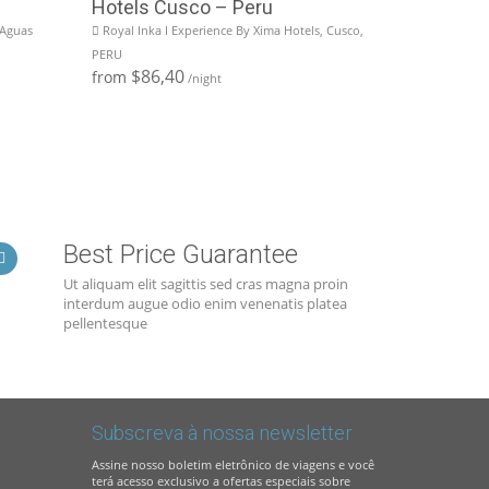
Hotels Cusco – Peru
 Aguas
Royal Inka I Experience By Xima Hotels, Cusco,
PERU
$86,40
from
/night
Best Price Guarantee
Ut aliquam elit sagittis sed cras magna proin
interdum augue odio enim venenatis platea
pellentesque
Subscreva à nossa newsletter
Assine nosso boletim eletrônico de viagens e você
terá acesso exclusivo a ofertas especiais sobre