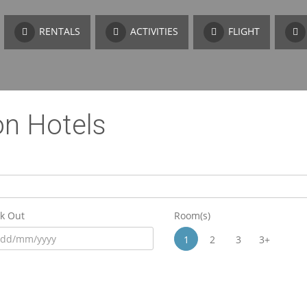
RENTALS
ACTIVITIES
FLIGHT
on Hotels
k Out
Room(s)
1
2
3
3+