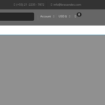
(+55) 21 -2235 - 7872
info@brasandes.com
0
Account
USD $
€
R$