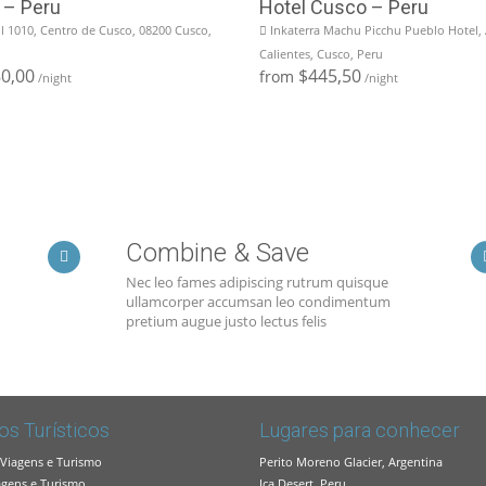
 – Peru
Hotel Cusco – Peru
ol 1010, Centro de Cusco, 08200 Cusco,
Inkaterra Machu Picchu Pueblo Hotel,
Calientes, Cusco, Peru
0,00
$445,50
from
/night
/night
Combine & Save
Nec leo fames adipiscing rutrum quisque
ullamcorper accumsan leo condimentum
pretium augue justo lectus felis
os Turísticos
Lugares para conhecer
 Viagens e Turismo
Perito Moreno Glacier, Argentina
agens e Turismo
Ica Desert, Peru