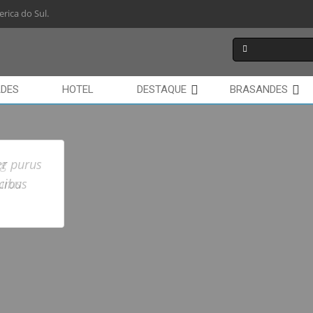
rica do Sul.
ADES
HOTEL
DESTAQUE
BRASANDES
ng
urus