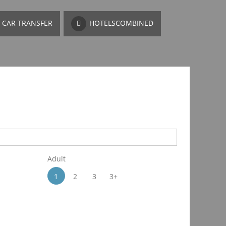
CAR TRANSFER
HOTELSCOMBINED
Adult
1
2
3
3+