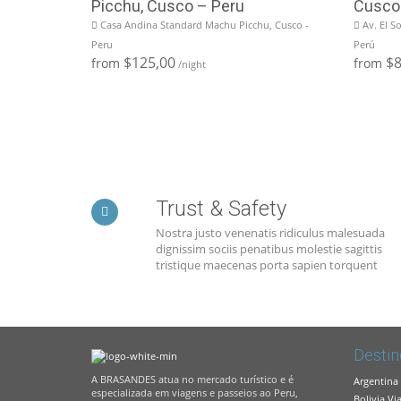
Picchu, Cusco – Peru
Cusco
Casa Andina Standard Machu Picchu, Cusco -
Av. El S
Peru
Perú
$125,00
$8
from
from
/night
Trust & Safety
Nostra justo venenatis ridiculus malesuada
dignissim sociis penatibus molestie sagittis
tristique maecenas porta sapien torquent
Destin
A BRASANDES atua no mercado turístico e é
Argentina
especializada em viagens e passeios ao Peru,
Bolivia Vi