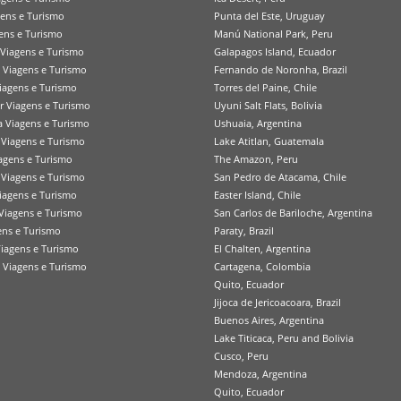
gens e Turismo
Punta del Este, Uruguay
ens e Turismo
Manú National Park, Peru
Viagens e Turismo
Galapagos Island, Ecuador
a Viagens e Turismo
Fernando de Noronha, Brazil
iagens e Turismo
Torres del Paine, Chile
r Viagens e Turismo
Uyuni Salt Flats, Bolivia
 Viagens e Turismo
Ushuaia, Argentina
Viagens e Turismo
Lake Atitlan, Guatemala
agens e Turismo
The Amazon, Peru
 Viagens e Turismo
San Pedro de Atacama, Chile
agens e Turismo
Easter Island, Chile
Viagens e Turismo
San Carlos de Bariloche, Argentina
ens e Turismo
Paraty, Brazil
iagens e Turismo
El Chalten, Argentina
 Viagens e Turismo
Cartagena, Colombia
Quito, Ecuador
Jijoca de Jericoacoara, Brazil
Buenos Aires, Argentina
Lake Titicaca, Peru and Bolivia
Cusco, Peru
Mendoza, Argentina
Quito, Ecuador