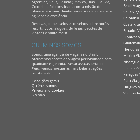
Argentina, Chile, Ecuador, Mexico, Brasil, Bolivia,
Brazil Via
Colombia. Foi constituída com a missão de
oferecer aos seus clientes serviços com qualidade,
Chile Viag
agilidade e excelência.
Colombia 
Reservas, comentários e conselhos sobre hotéis,
Costa Ric
resorts, vôos, aluguéis de férias, pacotes de
Ecuador V
viagens e muito mais!
El Salvado
Guatemala
QUEM NÓS SOMOS
Honduras 
Somos uma agência de viagens no Brasil,
Mexico Vi
oferecemos pacote de viagem personalizado com
Nicaragua
qualidade e garantia. Passar as suas férias no
Panama Vi
Peru, vamos mostrar as mais belas atrações
turísticas do Peru.
Paraguay 
Peru Viag
Condições gerais
Quiénes somos
Uruguay V
Privacy and Cookies
Venezuela
Sitemap