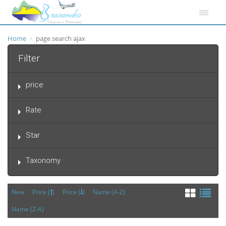
Home
page search ajax
Filter
price
Rate
Star
Taxonomy
New
Price (
)
Price (
)
Name (A-Z)
Name (Z-A)