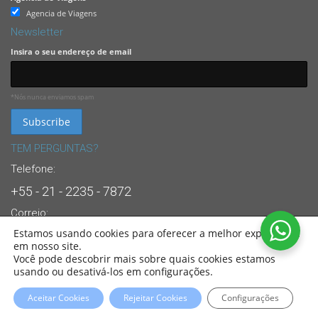
Agencia de Viagens
Newsletter
Insira o seu endereço de email
*Nós nunca enviamos spam
TEM PERGUNTAS?
Telefone:
+55 - 21 - 2235 - 7872
Correio:
Estamos usando cookies para oferecer a melhor experiência
info@brasandes.com
em nosso site.
24/7 Suporte Dedicado ao Cliente
Você pode descobrir mais sobre quais cookies estamos
usando ou desativá-los em configurações.
© 2022
Sul America Viagens
. All Rights Reserved. Partners of:
BRASANDES
Brasil
Aceitar Cookies
Rejeitar Cookies
Configurações
Tour Operator.
Designed by
REDINKA.COM