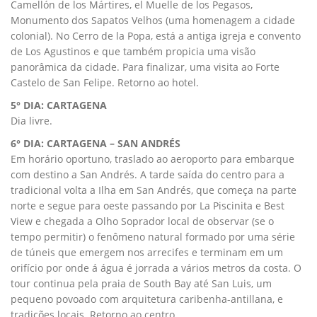
Camellón de los Mártires, el Muelle de los Pegasos,
Monumento dos Sapatos Velhos (uma homenagem a cidade
colonial). No Cerro de la Popa, está a antiga igreja e convento
de Los Agustinos e que também propicia uma visão
panorâmica da cidade. Para finalizar, uma visita ao Forte
Castelo de San Felipe. Retorno ao hotel.
5° DIA: CARTAGENA
Dia livre.
6° DIA: CARTAGENA – SAN ANDRÉS
Em horário oportuno, traslado ao aeroporto para embarque
com destino a San Andrés. A tarde saída do centro para a
tradicional volta a Ilha em San Andrés, que começa na parte
norte e segue para oeste passando por La Piscinita e Best
View e chegada a Olho Soprador local de observar (se o
tempo permitir) o fenômeno natural formado por uma série
de túneis que emergem nos arrecifes e terminam em um
orifício por onde á água é jorrada a vários metros da costa. O
tour continua pela praia de South Bay até San Luis, um
pequeno povoado com arquitetura caribenha-antillana, e
tradições locais. Retorno ao centro.