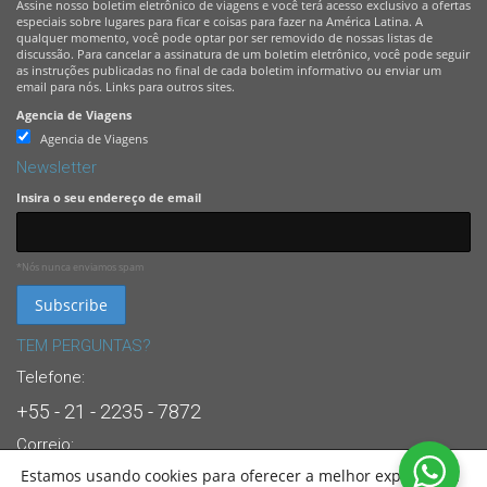
Assine nosso boletim eletrônico de viagens e você terá acesso exclusivo a ofertas
especiais sobre lugares para ficar e coisas para fazer na América Latina. A
qualquer momento, você pode optar por ser removido de nossas listas de
discussão. Para cancelar a assinatura de um boletim eletrônico, você pode seguir
as instruções publicadas no final de cada boletim informativo ou enviar um
email para nós. Links para outros sites.
Agencia de Viagens
Agencia de Viagens
Newsletter
Insira o seu endereço de email
*Nós nunca enviamos spam
TEM PERGUNTAS?
Telefone:
+55 - 21 - 2235 - 7872
Correio:
Estamos usando cookies para oferecer a melhor experiência
info@brasandes.com