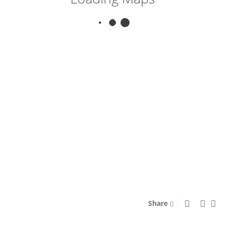
$0,00
SANTIAGO LAGOS E
VULCOES
Close
Share